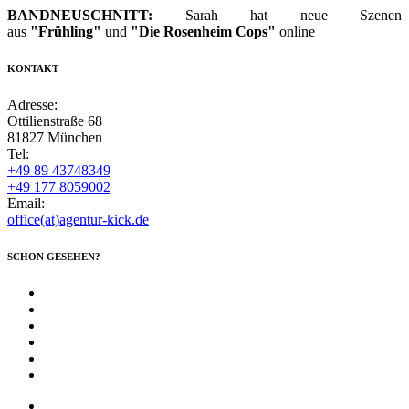
BANDNEUSCHNITT:
Sarah hat neue Szenen
aus
"Frühling"
und
"Die Rosenheim Cops"
online
KONTAKT
Adresse:
Ottilienstraße 68
81827 München
Tel:
+49 89 43748349
+49 177 8059002
Email:
office(at)agentur-kick.de
SCHON GESEHEN?